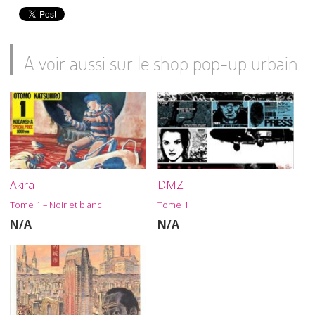
A voir aussi sur le shop pop-up urbain
Akira
DMZ
Tome 1 – Noir et blanc
Tome 1
N/A
N/A