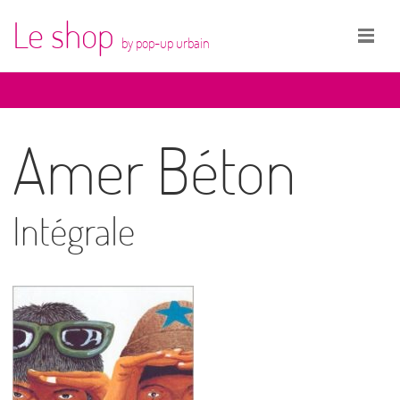
Le shop
by pop-up urbain
Amer Béton
Intégrale