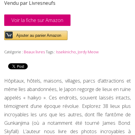
Vendu par Livresneufs
Voir la fiche sur Amazon
Ajouter au panier Amazon
Catégorie :
Beaux livres
Tags :
Issekinicho
,
Jordy Meow
Hôpitaux, hôtels, maisons, villages, parcs d’attractions et
même îles abandonnées, le Japon regorge de lieux en ruine
appelés « haikyo ». Ces endroits, souvent laissés intacts,
témoignent d’une époque révolue. Explorez 38 lieux plus
incroyables les uns que les autres, dont l’île fantôme de
Gunkanjima (où a notamment été tourné James Bond:
Skyfall). L’auteur nous livre des photos incroyables à