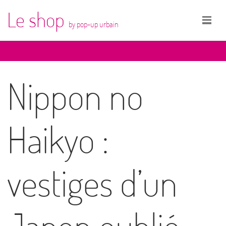
Le shop
by pop-up urbain
Nippon no
Haikyo :
vestiges d’un