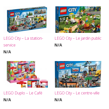
LEGO City – La station-
LEGO City – Le jardin public
service
N/A
N/A
LEGO Duplo – Le Café
LEGO City – Le centre-ville
N/A
N/A