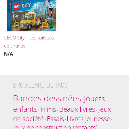
LEGO City – Les toilettes
de chantier
N/A
BROUILLARD DE TAGS
Bandes dessinées
Jouets
•
enfants
Films
Beaux livres
Jeux
•
•
•
de société
Essais
Livres jeunesse
•
•
•
Jeux de construction (enfants)
•