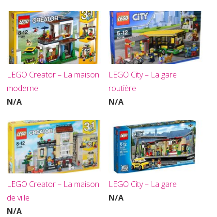
LEGO Creator – La maison
LEGO City – La gare
moderne
routière
N/A
N/A
LEGO Creator – La maison
LEGO City – La gare
de ville
N/A
N/A