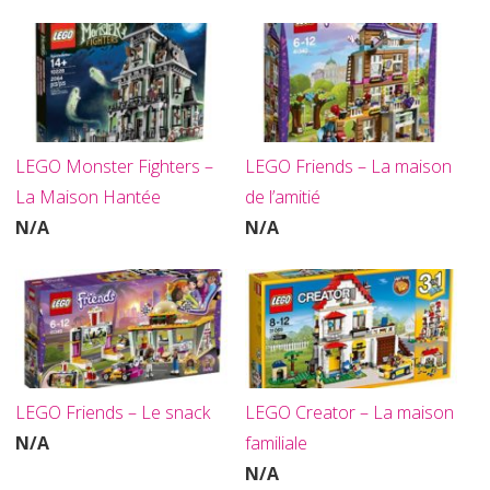
LEGO Monster Fighters –
LEGO Friends – La maison
La Maison Hantée
de l’amitié
N/A
N/A
LEGO Friends – Le snack
LEGO Creator – La maison
N/A
familiale
N/A