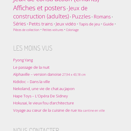
Affiches et posters
Jeux de
•
construction (adultes)
Puzzles
Romans
•
•
•
Séries
Petits trains
Jeux vidéo
•
•
•
Tapis de jeu
•
Guide
•
•
•
Pièces de collection
Petites voitures
Coloriage
LES MOINS VUS
Pyong Yang
Le passage de la nuit
Alphaville – version danoise
27,94 x 43,18 cm
Kididoc – Dans la ville
Nekoland, une vie de chat au Japon
Hape Toys – L’Opéra De Sidney
Hokusai, le vieux fou d’architecture
Voyage au cœur de la cuisine de rue
Ma cantine en ville
NOUS CONTACTER