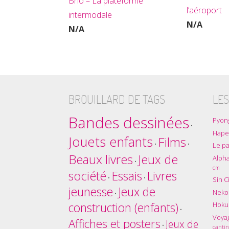
Brio – La plateforme
l’aéroport
intermodale
N/A
N/A
BROUILLARD DE TAGS
LES
Bandes dessinées
Pyon
•
Hape
Jouets enfants
Films
•
•
Le pa
Beaux livres
Jeux de
Alpha
•
cm
société
Essais
Livres
•
•
Sin C
jeunesse
Jeux de
Nekol
•
Hokus
construction (enfants)
•
Voyag
Affiches et posters
Jeux de
•
cantin