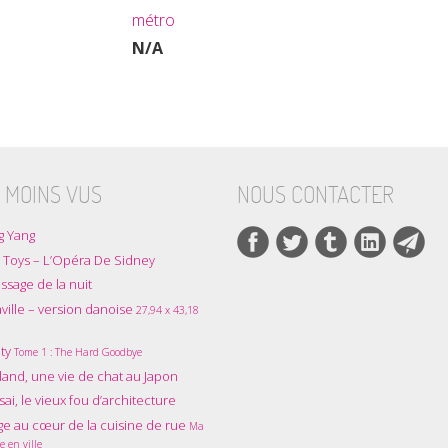
métro
N/A
 MOINS VUS
NOUS CONTACTER
g Yang
 Toys – L’Opéra De Sidney
ssage de la nuit
ville – version danoise
27,94 x 43,18
ity
Tome 1 : The Hard Goodbye
and, une vie de chat au Japon
ai, le vieux fou d’architecture
e au cœur de la cuisine de rue
Ma
e en ville