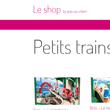
Le shop
by pop-up urbain
Petits train
Brio – Le m