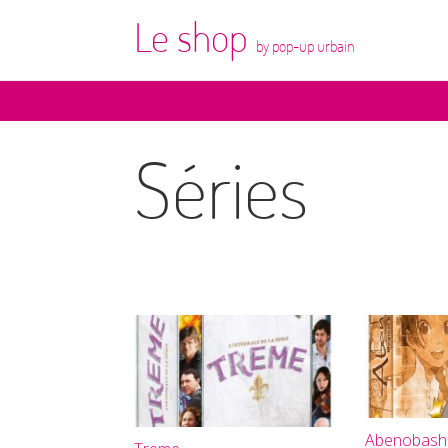
Le shop
by pop-up urbain
Séries
Abenobash