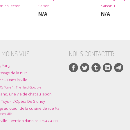
ion collector
Saison 1
Saison 1
N/A
N/A
 MOINS VUS
NOUS CONTACTER
g Yang
ssage de la nuit
oc – Dans la ville
ity
Tome 1 : The Hard Goodbye
and, une vie de chat au Japon
 Toys – L’Opéra De Sidney
e au cœur de la cuisine de rue
Ma
e en ville
ville – version danoise
27,94 x 43,18