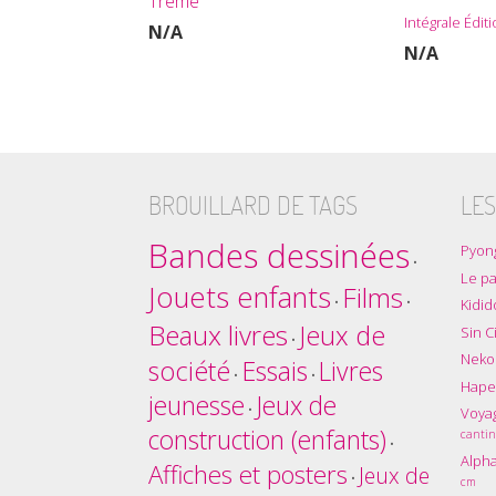
Treme
Intégrale Édit
N/A
N/A
BROUILLARD DE TAGS
LES
Bandes dessinées
Pyon
•
Le pa
Jouets enfants
Films
•
•
Kidid
Beaux livres
Jeux de
Sin C
•
Nekol
société
Essais
Livres
•
•
Hape
jeunesse
Jeux de
•
Voyag
construction (enfants)
cantin
•
Alpha
Affiches et posters
Jeux de
•
cm