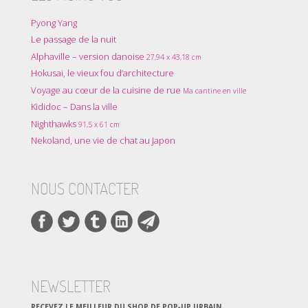
Pyong Yang
Le passage de la nuit
Alphaville – version danoise
27,94 x 43,18 cm
Hokusai, le vieux fou d’architecture
Voyage au cœur de la cuisine de rue
Ma cantine en ville
Kididoc – Dans la ville
Nighthawks
91,5 x 61 cm
Nekoland, une vie de chat au Japon
NOUS CONTACTER
NEWSLETTER
RECEVEZ LE MEILLEUR DU SHOP DE POP‑UP URBAIN.