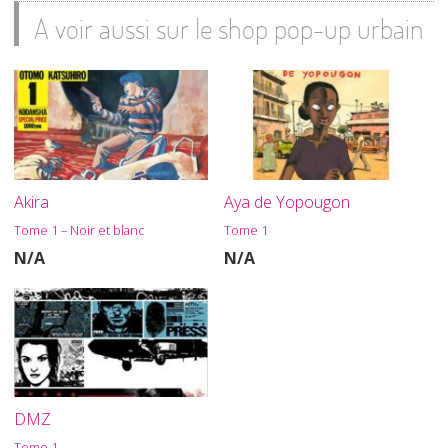
A voir aussi sur le shop pop-up urbain
Akira
Aya de Yopougon
Tome 1 – Noir et blanc
Tome 1
N/A
N/A
DMZ
Tome 1