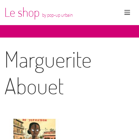
Le shop
by pop-up urbain
Marguerite
Abouet