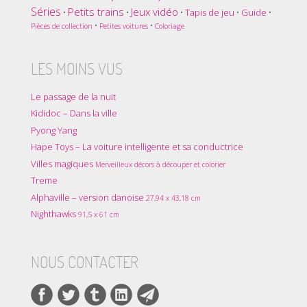
Séries
Petits trains
Jeux vidéo
•
•
•
Tapis de jeu
•
Guide
•
•
•
Pièces de collection
Petites voitures
Coloriage
LES MOINS VUS
Le passage de la nuit
Kididoc – Dans la ville
Pyong Yang
Hape Toys – La voiture intelligente et sa conductrice
Villes magiques
Merveilleux décors à découper et colorier
Treme
Alphaville – version danoise
27,94 x 43,18 cm
Nighthawks
91,5 x 61 cm
NOUS CONTACTER