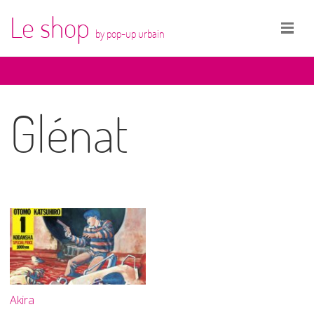
Le shop
by pop-up urbain
Glénat
Akira