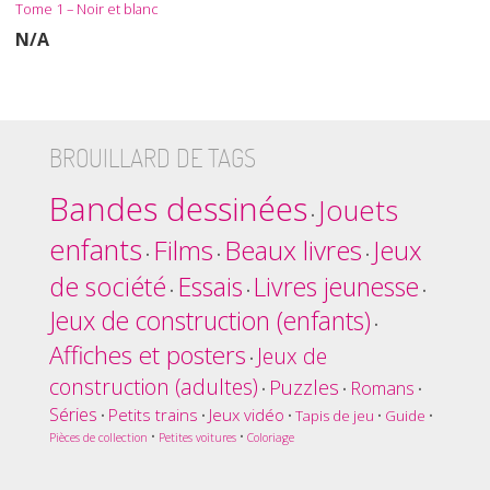
Tome 1 – Noir et blanc
N/A
BROUILLARD DE TAGS
Bandes dessinées
Jouets
•
enfants
Films
Beaux livres
Jeux
•
•
•
de société
Essais
Livres jeunesse
•
•
•
Jeux de construction (enfants)
•
Affiches et posters
Jeux de
•
construction (adultes)
Puzzles
Romans
•
•
•
Séries
Petits trains
Jeux vidéo
•
•
•
Tapis de jeu
•
Guide
•
•
•
Pièces de collection
Petites voitures
Coloriage