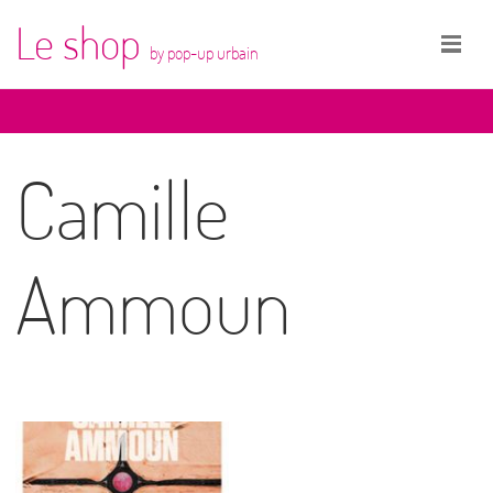
Le shop
by pop-up urbain
Camille
Ammoun