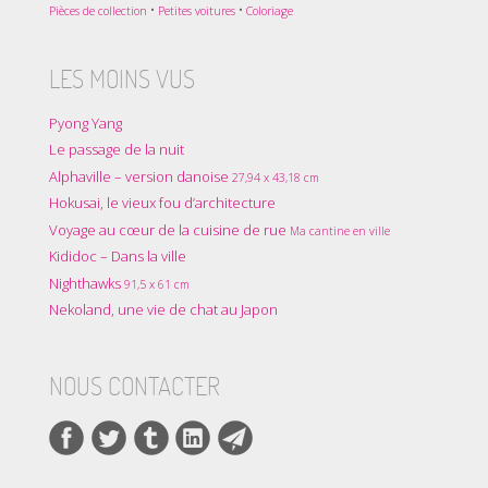
•
•
Pièces de collection
Petites voitures
Coloriage
LES MOINS VUS
Pyong Yang
Le passage de la nuit
Alphaville – version danoise
27,94 x 43,18 cm
Hokusai, le vieux fou d’architecture
Voyage au cœur de la cuisine de rue
Ma cantine en ville
Kididoc – Dans la ville
Nighthawks
91,5 x 61 cm
Nekoland, une vie de chat au Japon
NOUS CONTACTER