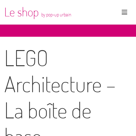
Le shop
by pop-up urbain
LEGO
Architecture –
La boîte de