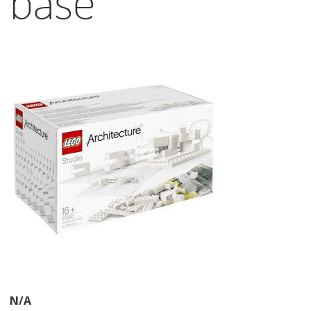
base
N/A