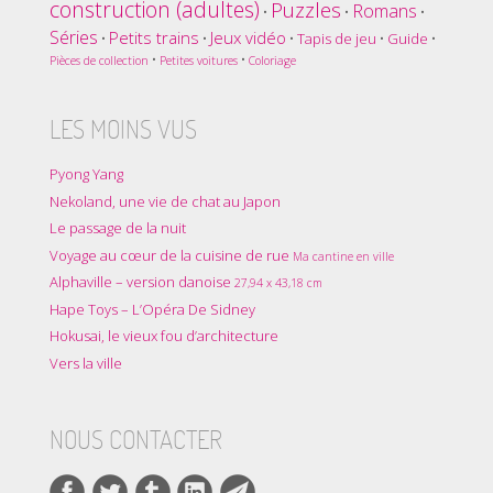
construction (adultes)
Puzzles
Romans
•
•
•
Séries
Petits trains
Jeux vidéo
•
•
•
Tapis de jeu
•
Guide
•
•
•
Pièces de collection
Petites voitures
Coloriage
LES MOINS VUS
Pyong Yang
Nekoland, une vie de chat au Japon
Le passage de la nuit
Voyage au cœur de la cuisine de rue
Ma cantine en ville
Alphaville – version danoise
27,94 x 43,18 cm
Hape Toys – L’Opéra De Sidney
Hokusai, le vieux fou d’architecture
Vers la ville
NOUS CONTACTER