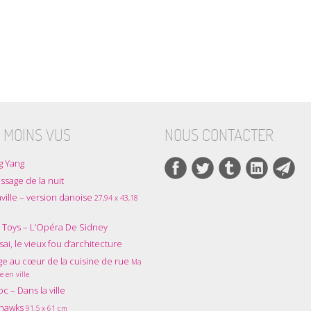
 MOINS VUS
NOUS CONTACTER
g Yang
ssage de la nuit
ville – version danoise
27,94 x 43,18
 Toys – L’Opéra De Sidney
ai, le vieux fou d’architecture
e au cœur de la cuisine de rue
Ma
e en ville
oc – Dans la ville
thawks
91,5 x 61 cm