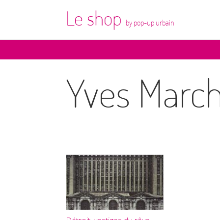
Le shop
by pop-up urbain
Yves Marc