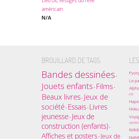
Détroit, vestiges du rêve
américain
N/A
BROUILLARD DE TAGS
LES
Bandes dessinées
Pyon
•
Le pa
Jouets enfants
Films
•
•
Alpha
Beaux livres
cm
Jeux de
•
Hape
société
Essais
Livres
•
•
Hokus
jeunesse
Jeux de
Voyag
•
cantin
construction (enfants)
•
Kidid
Affiches et posters
Jeux de
•
Nigh