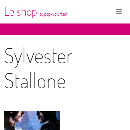
Le shop
by pop-up urbain
Sylvester
Stallone