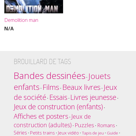
Demolition man
N/A
BROUILLARD DE TAGS
Bandes dessinées
Jouets
•
enfants
Films
Beaux livres
Jeux
•
•
•
de société
Essais
Livres jeunesse
•
•
•
Jeux de construction (enfants)
•
Affiches et posters
Jeux de
•
construction (adultes)
Puzzles
Romans
•
•
•
Séries
Petits trains
Jeux vidéo
•
•
•
Tapis de jeu
•
Guide
•