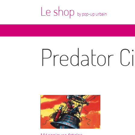
Le shop
by pop-up urbain
Predator Ci