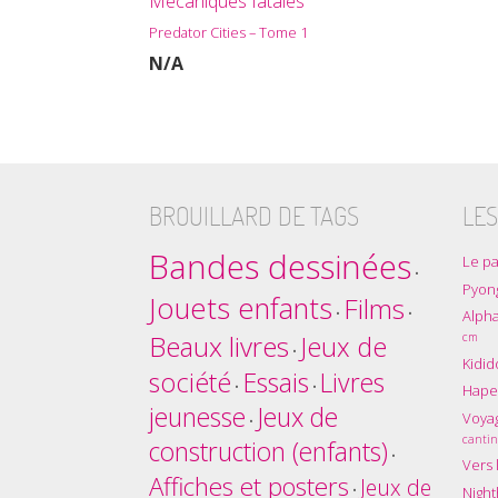
Mécaniques fatales
Predator Cities – Tome 1
N/A
BROUILLARD DE TAGS
LES
Bandes dessinées
Le pa
•
Pyon
Jouets enfants
Films
•
•
Alpha
Beaux livres
cm
Jeux de
•
Kidid
société
Essais
Livres
•
•
Hape
jeunesse
Jeux de
Voyag
•
cantin
construction (enfants)
•
Vers l
Affiches et posters
Jeux de
•
Nigh