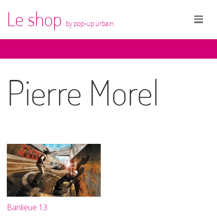
Le shop
by pop-up urbain
Pierre Morel
Banlieue 13