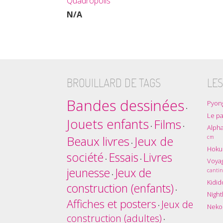
Quadropolis
N/A
BROUILLARD DE TAGS
LES
Bandes dessinées
Pyon
•
Le pa
Jouets enfants
Films
•
•
Alpha
Beaux livres
cm
Jeux de
•
Hokus
société
Essais
Livres
•
•
Voyag
jeunesse
Jeux de
cantin
•
Kidid
construction (enfants)
•
Nigh
Affiches et posters
Jeux de
•
Nekol
construction (adultes)
•