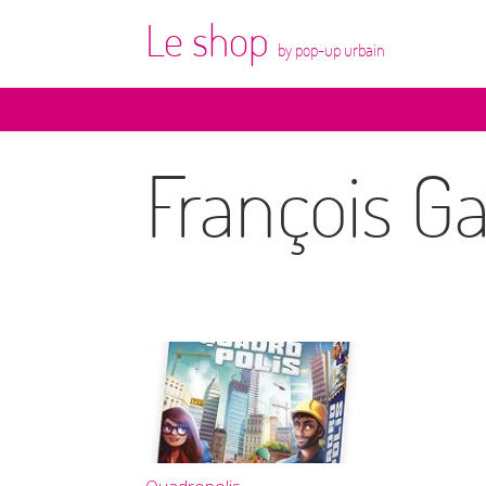
Le shop
by pop-up urbain
François G