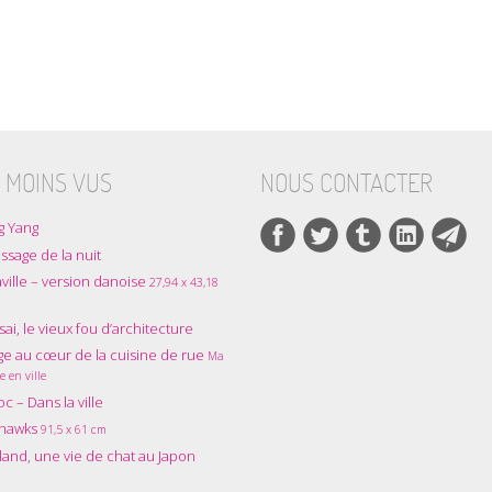
 MOINS VUS
NOUS CONTACTER
g Yang
ssage de la nuit
ville – version danoise
27,94 x 43,18
ai, le vieux fou d’architecture
e au cœur de la cuisine de rue
Ma
e en ville
oc – Dans la ville
thawks
91,5 x 61 cm
and, une vie de chat au Japon