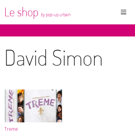
Le shop
by pop-up urbain
David Simon
Treme