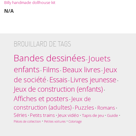
Billy handmade dollhouse kit
N/A
BROUILLARD DE TAGS
Bandes dessinées
Jouets
•
enfants
Films
Beaux livres
Jeux
•
•
•
de société
Essais
Livres jeunesse
•
•
•
Jeux de construction (enfants)
•
Affiches et posters
Jeux de
•
construction (adultes)
Puzzles
Romans
•
•
•
Séries
Petits trains
Jeux vidéo
•
•
•
Tapis de jeu
•
Guide
•
•
•
Pièces de collection
Petites voitures
Coloriage