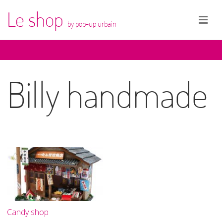
Le shop
by pop-up urbain
Billy handmade
Candy shop