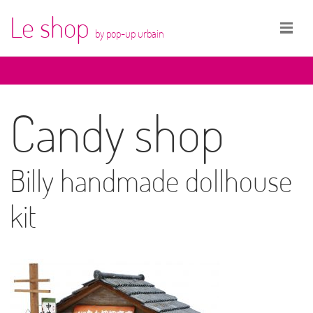
Le shop
by pop-up urbain
Candy shop
Billy handmade dollhouse
kit