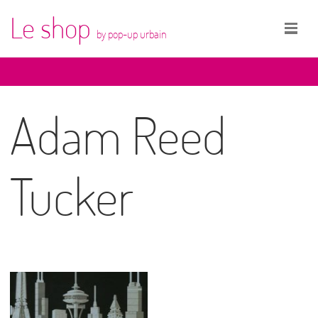
Le shop
by pop-up urbain
Adam Reed
Tucker