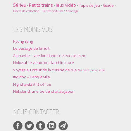
Séries
Petits trains
Jeux vidéo
•
•
•
Tapis de jeu
•
Guide
•
•
•
Pièces de collection
Petites voitures
Coloriage
LES MOINS VUS
Pyong Yang
Le passage de la nuit
Alphaville – version danoise
27,94 x 43,18 cm
Hokusai, le vieux fou d’architecture
Voyage au cœur de la cuisine de rue
Ma cantine en ville
Kididoc – Dans la ville
Nighthawks
91,5 x 61 cm
Nekoland, une vie de chat au Japon
NOUS CONTACTER