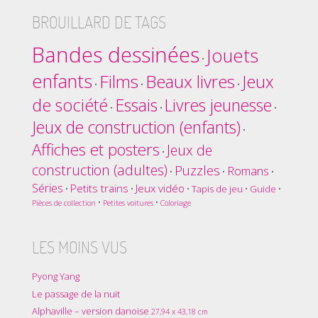
BROUILLARD DE TAGS
Bandes dessinées
Jouets
•
enfants
Films
Beaux livres
Jeux
•
•
•
de société
Essais
Livres jeunesse
•
•
•
Jeux de construction (enfants)
•
Affiches et posters
Jeux de
•
construction (adultes)
Puzzles
Romans
•
•
•
Séries
Petits trains
Jeux vidéo
•
•
•
Tapis de jeu
•
Guide
•
•
•
Pièces de collection
Petites voitures
Coloriage
LES MOINS VUS
Pyong Yang
Le passage de la nuit
Alphaville – version danoise
27,94 x 43,18 cm