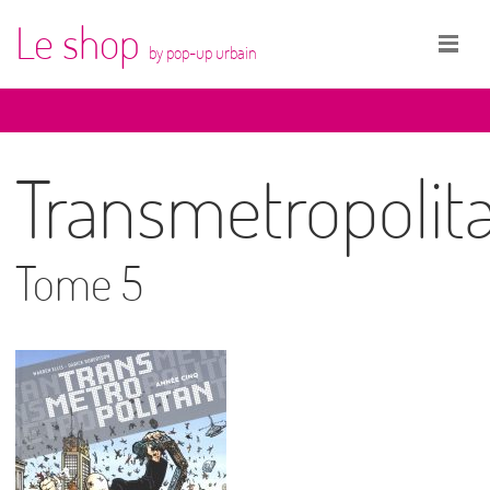
Le shop
by pop-up urbain
Transmetropolit
Tome 5