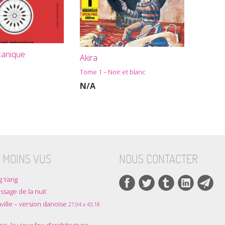
canique
Akira
Tome 1 – Noir et blanc
N/A
 MOINS VUS
NOUS CONTACTER
g Yang
ssage de la nuit
ville – version danoise
27,94 x 43,18