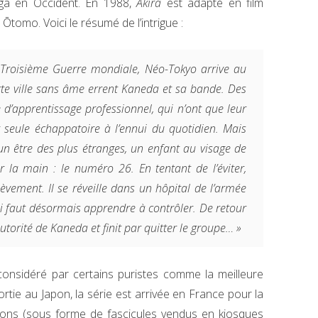
nga en Occident. En 1988,
Akira
est adapté en film
Ōtomo. Voici le résumé de l’intrigue :
a Troisième Guerre mondiale, Néo-Tokyo arrive au
tte ville sans âme errent Kaneda et sa bande. Des
 d’apprentissage professionnel, qui n’ont que leur
 seule échappatoire à l’ennui du quotidien. Mais
 un être des plus étranges, un enfant au visage de
r la main : le numéro 26. En tentant de l’éviter,
èvement. Il se réveille dans un hôpital de l’armée
ui faut désormais apprendre à contrôler. De retour
autorité de Kaneda et finit par quitter le groupe… »
considéré par certains puristes comme la meilleure
ortie au Japon, la série est arrivée en France pour la
tions (sous forme de fascicules vendus en kiosques