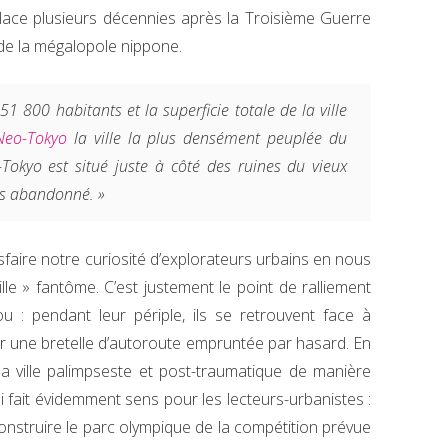
 place plusieurs décennies après la Troisième Guerre
 de la mégalopole nippone.
1 800 habitants et la superficie totale de la ville
Neo-Tokyo
la ville la plus densément peuplée du
-Tokyo est situé juste à côté des ruines du vieux
ps abandonné. »
faire notre curiosité d’explorateurs urbains en nous
lle » fantôme. C’est justement le point de ralliement
 : pendant leur périple, ils se retrouvent face à
ar une bretelle d’autoroute empruntée par hasard. En
 ville palimpseste et post-traumatique de manière
i fait évidemment sens pour les lecteurs-urbanistes :
 construire le parc olympique de la compétition prévue