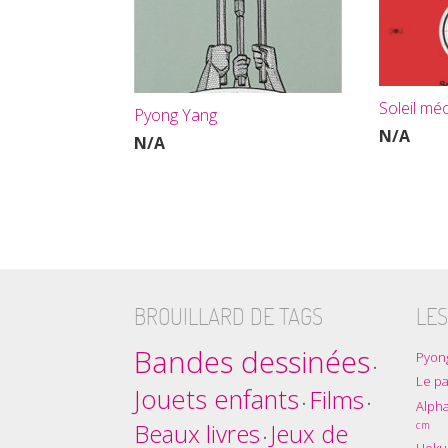
Soleil mé
Pyong Yang
N/A
N/A
BROUILLARD DE TAGS
LES
Bandes dessinées
Pyon
•
Le pa
Jouets enfants
Films
•
•
Alpha
Beaux livres
cm
Jeux de
•