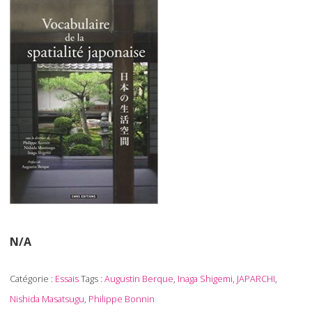
N/A
Catégorie :
Essais
Tags :
Augustin Berque
,
Inaga Shigemi
,
JAPARCHI
,
Nishida Masatsugu
,
Philippe Bonnin