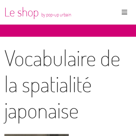
Le shop
by pop-up urbain
Vocabulaire de
la spatialité
japonaise