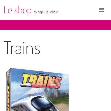
Le shop
by pop-up urbain
Trains