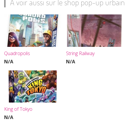
A voir aussi sur le shop pop-up urbain
Quadropolis
String Railway
N/A
N/A
King of Tokyo
N/A