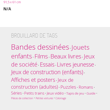
91,5 x 61 cm
N/A
BROUILLARD DE TAGS
Bandes dessinées
Jouets
•
enfants
Films
Beaux livres
Jeux
•
•
•
de société
Essais
Livres jeunesse
•
•
•
Jeux de construction (enfants)
•
Affiches et posters
Jeux de
•
construction (adultes)
Puzzles
Romans
•
•
•
Séries
Petits trains
Jeux vidéo
•
•
•
Tapis de jeu
•
Guide
•
•
•
Pièces de collection
Petites voitures
Coloriage