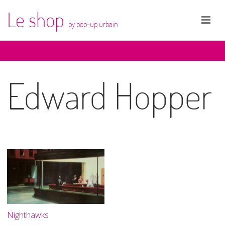
Le shop
by pop-up urbain
Edward Hopper
Nighthawks