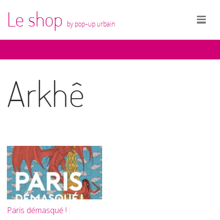
Le shop
by pop-up urbain
Arkhê
Paris démasqué ! :