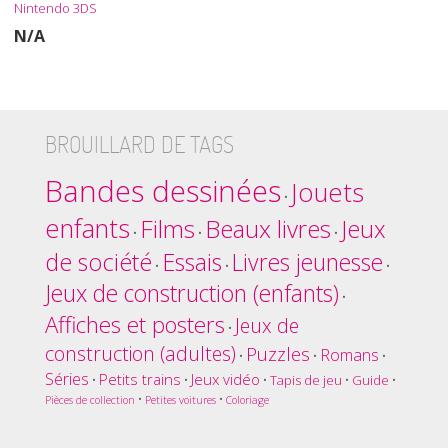
Nintendo 3DS
N/A
BROUILLARD DE TAGS
Bandes dessinées
Jouets
•
enfants
Films
Beaux livres
Jeux
•
•
•
de société
Essais
Livres jeunesse
•
•
•
Jeux de construction (enfants)
•
Affiches et posters
Jeux de
•
construction (adultes)
Puzzles
Romans
•
•
•
Séries
Petits trains
Jeux vidéo
•
•
•
Tapis de jeu
•
Guide
•
•
•
Pièces de collection
Petites voitures
Coloriage