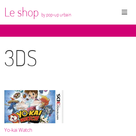
Le shop
by pop-up urbain
3DS
Yo-kai Watch