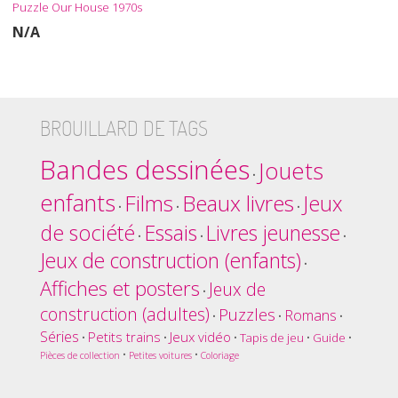
Puzzle Our House 1970s
N/A
BROUILLARD DE TAGS
Bandes dessinées
Jouets
•
enfants
Films
Beaux livres
Jeux
•
•
•
de société
Essais
Livres jeunesse
•
•
•
Jeux de construction (enfants)
•
Affiches et posters
Jeux de
•
construction (adultes)
Puzzles
Romans
•
•
•
Séries
Petits trains
Jeux vidéo
•
•
•
Tapis de jeu
•
Guide
•
•
•
Pièces de collection
Petites voitures
Coloriage