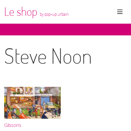
Le shop
by pop-up urbain
Steve Noon
Gibsons